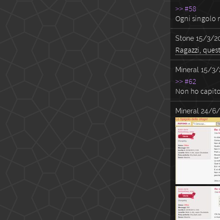
>> #58
Ogni singolo 
Stone
15/3/20
Ragazzi, quest
Mineral
15/3/
>> #62
Non ho capito 
Mineral
24/6/