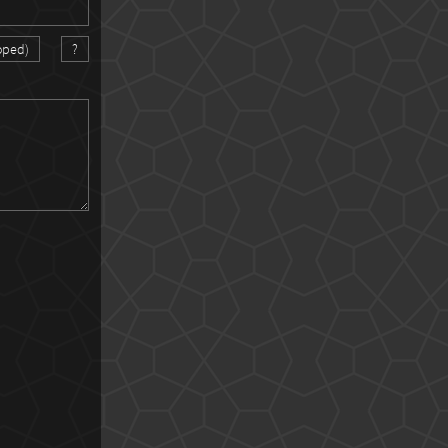
oped)
?