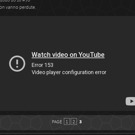
non vanno perdute.
PAGE
1
2
3