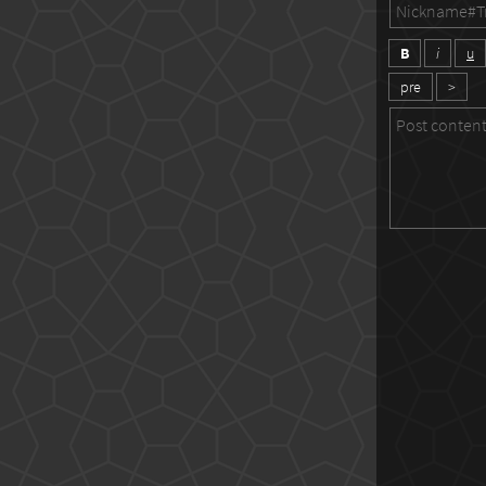
B
i
u
pre
>