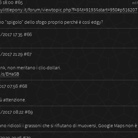
6 18:00
#65
edi
ylittlepony.it/forum/viewtopic.php?f=8&t=9193&start=950#p516207
o "spigolo" dello sfogo proprio perché è così edgy?
/2017 17:35
#66
/2017 21:29
#67
ink, non meritano i clic-dollari.
e.is/EHaSB
017 07:56
#68
iù attenzione.
/2017 08:22
#69
no ridicoli i grassoni che si rifiutano di muoversi, Google Maps non è 
2020 20:16
#70