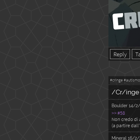
Reply
T
#cringe
#autismo
/Cr/inge
Boulder
14/2/
>> #58
Non credo di a
(a partire dall
Mineral
16/2/