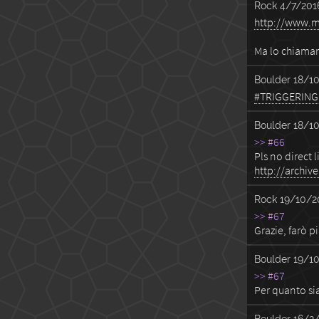
Rock
4/7/201
http://www.m
Ma lo chiaman
Boulder
18/10
#TRIGGERING
Boulder
18/10
>> #66
Pls no direct l
http://archiv
Rock
19/10/2
>> #67
Grazie, farò p
Boulder
19/10
>> #67
Per quanto sia
Boulder
16/2/