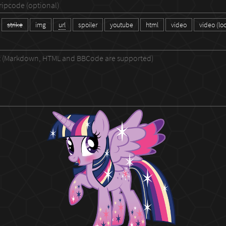
strike
img
url
spoiler
youtube
html
video
video (lo