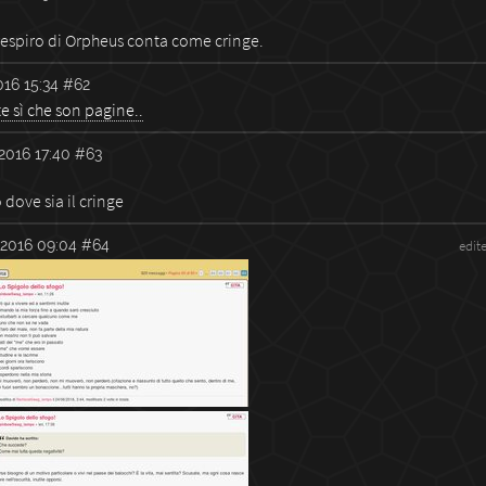
respiro di Orpheus conta come cringe.
16 15:34
#62
e sì che son pagine..
2016 17:40
#63
dove sia il cringe
2016 09:04
#64
edit