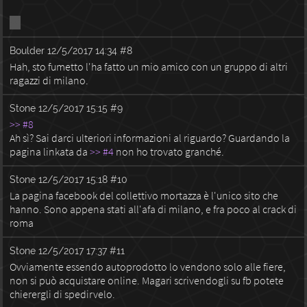
:^)
Boulder
12/5/2017 14:34
#8
Hah, sto fumetto l'ha fatto un mio amico con un gruppo di altri
ragazzi di milano.
Stone
12/5/2017 15:15
#9
>> #8
Ah sì? Sai darci ulteriori informazioni al riguardo? Guardando la
pagina linkata da
>> #4
non ho trovato granché.
Stone
12/5/2017 15:18
#10
La pagina facebook del collettivo mortazza è l'unico sito che
hanno. Sono appena stati all'afa di milano, e fra poco al crack di
roma
Stone
12/5/2017 17:37
#11
Ovviamente essendo autoprodotto lo vendono solo alle fiere,
non si può acquistare online. Magari scrivendogli su fb potete
chierergli di spedirvelo.