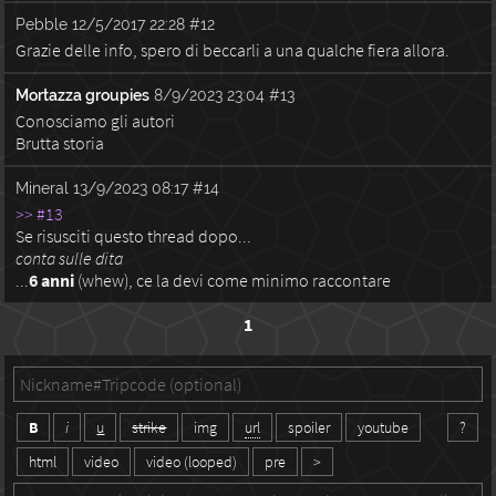
Pebble
12/5/2017 22:28
#12
Grazie delle info, spero di beccarli a una qualche fiera allora.
Mortazza groupies
8/9/2023 23:04
#13
Conosciamo gli autori
Brutta storia
Mineral
13/9/2023 08:17
#14
>> #13
Se risusciti questo thread dopo...
conta sulle dita
...
6 anni
(whew), ce la devi come minimo raccontare
1
B
i
u
strike
img
url
spoiler
youtube
?
html
video
video (looped)
pre
>