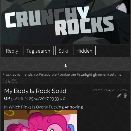
Reply
Tag search
Stiki
Hidden
1
#rock solid friendship
#maud pie
#pinkie pie
#starlight glimmer
#settima
stagione
My Body Is Rock Solid
edited 29/4/2017 23:37
OP
guURbN
29/4/2017 23:33
#0
In Which Pinks Is Overly Fucking Annoying