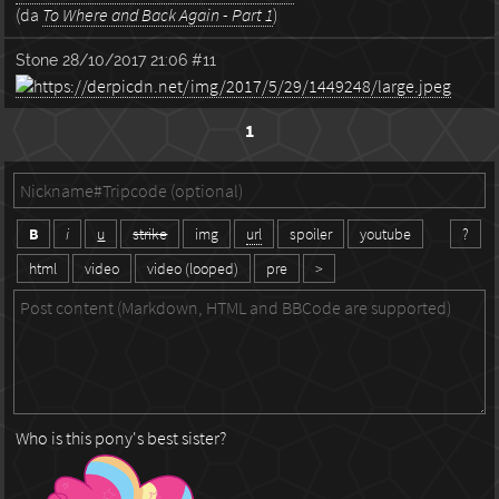
(da
To Where and Back Again - Part 1
)
Stone
28/10/2017 21:06
#11
1
B
i
u
strike
img
url
spoiler
youtube
?
html
video
video (looped)
pre
>
Who is this pony's best sister?