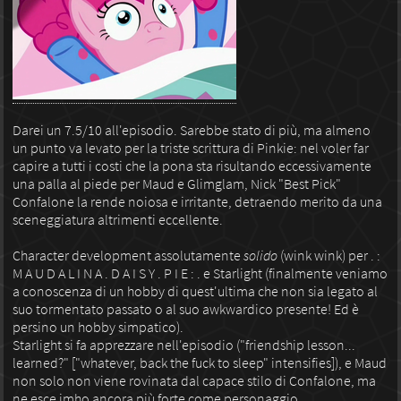
Darei un 7.5/10 all'episodio. Sarebbe stato di più, ma almeno
un punto va levato per la triste scrittura di Pinkie: nel voler far
capire a tutti i costi che la pona sta risultando eccessivamente
una palla al piede per Maud e Glimglam, Nick "Best Pick"
Confalone la rende noiosa e irritante, detraendo merito da una
sceneggiatura altrimenti eccellente.
Character development assolutamente
solido
(wink wink) per . :
M A U D A L I N A . D A I S Y . P I E : . e Starlight (finalmente veniamo
a conoscenza di un hobby di quest'ultima che non sia legato al
suo tormentato passato o al suo awkwardico presente! Ed è
persino un hobby simpatico).
Starlight si fa apprezzare nell'episodio ("friendship lesson...
learned?" ["whatever, back the fuck to sleep" intensifies]), e Maud
non solo non viene rovinata dal capace stilo di Confalone, ma
ne esce imho ancora più forte come personaggio.