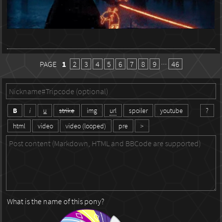
PAGE
1
2
3
4
5
6
7
8
9
···
46
B
i
u
strike
img
url
spoiler
youtube
?
html
video
video (looped)
pre
>
What is the name of this pony?