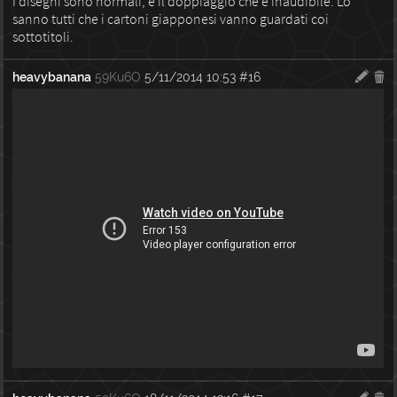
I disegni sono normali, è il doppiaggio che è inaudibile. Lo
sanno tutti che i cartoni giapponesi vanno guardati coi
sottotitoli.
heavybanana
59Ku6O
5/11/2014 10:53
#16