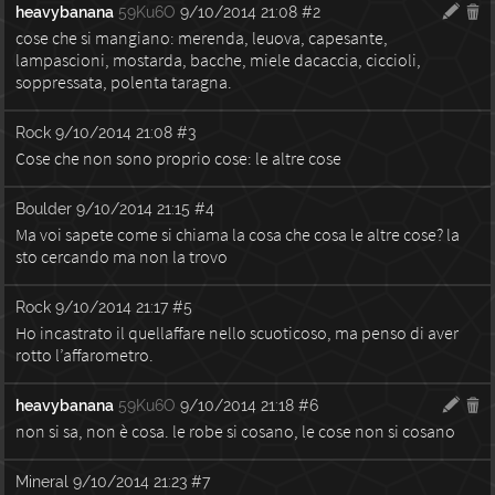
heavybanana
59Ku6O
9/10/2014 21:08
#2
cose che si mangiano: merenda, leuova, capesante,
lampascioni, mostarda, bacche, miele dacaccia, ciccioli,
soppressata, polenta taragna.
Rock
9/10/2014 21:08
#3
Cose che non sono proprio cose: le altre cose
Boulder
9/10/2014 21:15
#4
Ma voi sapete come si chiama la cosa che cosa le altre cose? la
sto cercando ma non la trovo
Rock
9/10/2014 21:17
#5
Ho incastrato il quellaffare nello scuoticoso, ma penso di aver
rotto l’affarometro.
heavybanana
59Ku6O
9/10/2014 21:18
#6
non si sa, non è cosa. le robe si cosano, le cose non si cosano
Mineral
9/10/2014 21:23
#7