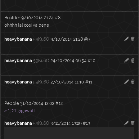
Boulder
9/10/2014 21:24
#8
ohhhh la! così va bene
heavybanana
59Ku6O
9/10/2014 21:28
#9
heavybanana
59Ku6O
24/10/2014 06:54
#10
heavybanana
59Ku6O
27/10/2014 11:10
#11
Pebble
31/10/2014 12:02
#12
> 1,21 gigawatt
heavybanana
59Ku6O
3/11/2014 13:29
#13