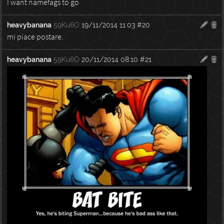
I want namefags to go
heavybanana
59Ku6O
19/11/2014 11:03
#20
mi piace postare.
heavybanana
59Ku6O
20/11/2014 08:10
#21