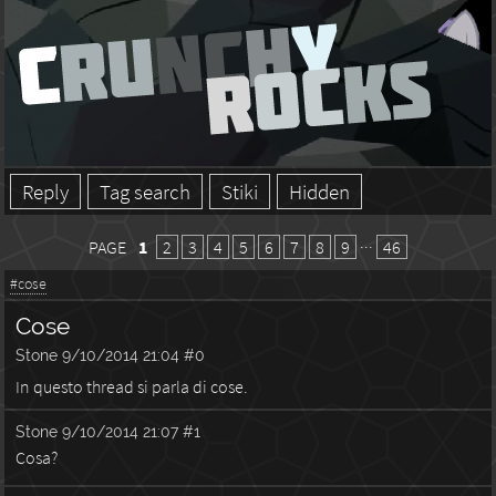
Reply
Tag search
Stiki
Hidden
PAGE
1
2
3
4
5
6
7
8
9
···
46
#cose
Cose
Stone
9/10/2014 21:04
#0
In questo thread si parla di cose.
Stone
9/10/2014 21:07
#1
Cosa?