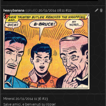
heavybanana
59Ku6O
20/11/2014 08:11
#22
Mineral
20/11/2014 11:36
#23
Salve amici, e benvenuti su
r/cose
!